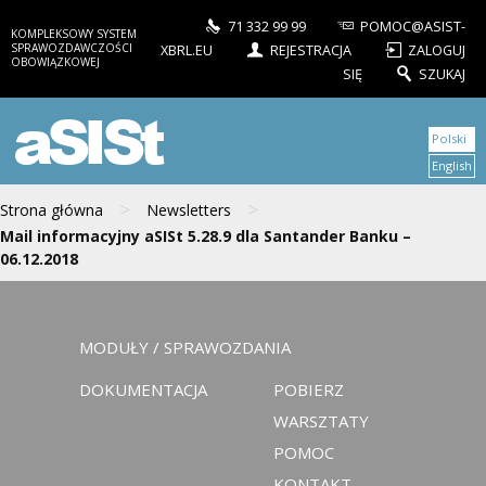
71 332 99 99
POMOC@ASIST-
KOMPLEKSOWY SYSTEM
SPRAWOZDAWCZOŚCI
XBRL.EU
REJESTRACJA
ZALOGUJ
OBOWIĄZKOWEJ
SIĘ
SZUKAJ
aSISt
Polski
English
>
>
Strona główna
Newsletters
Mail informacyjny aSISt 5.28.9 dla Santander Banku –
06.12.2018
MODUŁY / SPRAWOZDANIA
DOKUMENTACJA
POBIERZ
WARSZTATY
POMOC
KONTAKT