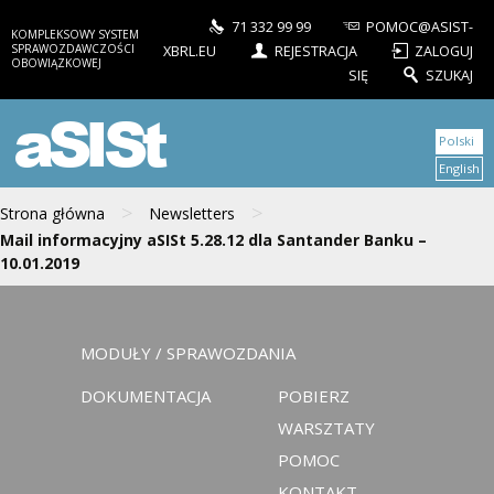
71 332 99 99
POMOC@ASIST-
KOMPLEKSOWY SYSTEM
SPRAWOZDAWCZOŚCI
XBRL.EU
REJESTRACJA
ZALOGUJ
OBOWIĄZKOWEJ
SIĘ
SZUKAJ
aSISt
Polski
English
>
>
Strona główna
Newsletters
Mail informacyjny aSISt 5.28.12 dla Santander Banku –
10.01.2019
MODUŁY / SPRAWOZDANIA
DOKUMENTACJA
POBIERZ
WARSZTATY
POMOC
KONTAKT