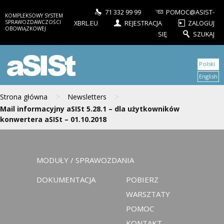
71 332 99 99
POMOC@ASIST-
KOMPLEKSOWY SYSTEM
SPRAWOZDAWCZOŚCI
XBRL.EU
REJESTRACJA
ZALOGUJ
OBOWIĄZKOWEJ
SIĘ
SZUKAJ
aSISt
Polski
English
>
>
Strona główna
Newsletters
Mail informacyjny aSISt 5.28.1 – dla użytkowników
konwertera aSISt – 01.10.2018
MODUŁY / SPRAWOZDANIA
DOKUMENTACJA
POBIERZ
WARSZTATY
POMOC
KONTAKT