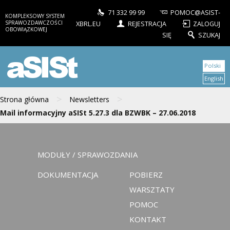
71 332 99 99
POMOC@ASIST-
KOMPLEKSOWY SYSTEM
SPRAWOZDAWCZOŚCI
XBRL.EU
REJESTRACJA
ZALOGUJ
OBOWIĄZKOWEJ
SIĘ
SZUKAJ
aSISt
Polski
English
>
>
Strona główna
Newsletters
Mail informacyjny aSISt 5.27.3 dla BZWBK – 27.06.2018
MODUŁY / SPRAWOZDANIA
DOKUMENTACJA
POBIERZ
WARSZTATY
POMOC
KONTAKT