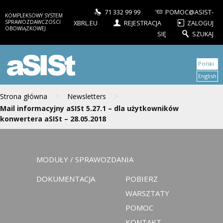
71 332 99 99
POMOC@ASIST-
KOMPLEKSOWY SYSTEM
SPRAWOZDAWCZOŚCI
XBRL.EU
REJESTRACJA
ZALOGUJ
OBOWIĄZKOWEJ
SIĘ
SZUKAJ
aSISt
Polski
English
>
>
Strona główna
Newsletters
Mail informacyjny aSISt 5.27.1 – dla użytkowników
konwertera aSISt – 28.05.2018
MODUŁY / SPRAWOZDANIA
DOKUMENTACJA
POBIERZ
WARSZTATY
POMOC
KONTAKT