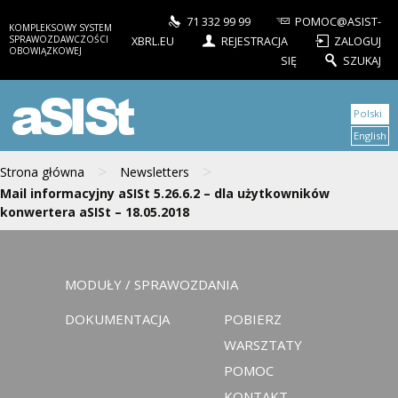
71 332 99 99
POMOC@ASIST-
KOMPLEKSOWY SYSTEM
SPRAWOZDAWCZOŚCI
XBRL.EU
REJESTRACJA
ZALOGUJ
OBOWIĄZKOWEJ
SIĘ
SZUKAJ
aSISt
Polski
English
>
>
Strona główna
Newsletters
Mail informacyjny aSISt 5.26.6.2 – dla użytkowników
konwertera aSISt – 18.05.2018
MODUŁY / SPRAWOZDANIA
DOKUMENTACJA
POBIERZ
WARSZTATY
POMOC
KONTAKT