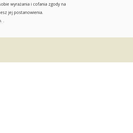
sobie wyrażania i cofania zgody na
jesz jej postanowienia.
o.
.