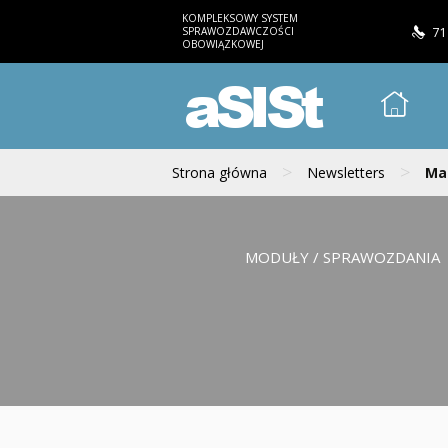
KOMPLEKSOWY SYSTEM
SPRAWOZDAWCZOŚCI
71
OBOWIĄZKOWEJ
aSISt
>
>
Strona główna
Newsletters
Mai
MODUŁY / SPRAWOZDANIA