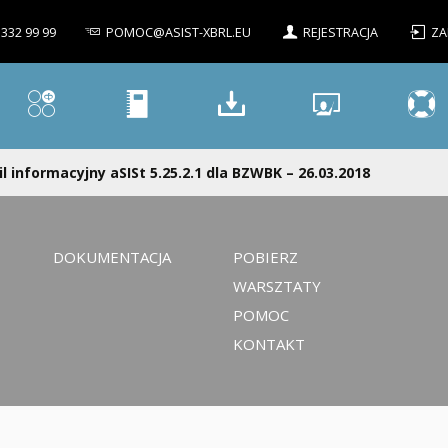
 332 99 99
POMOC@ASIST-XBRL.EU
REJESTRACJA
ZA
l informacyjny aSISt 5.25.2.1 dla BZWBK – 26.03.2018
DOKUMENTACJA
POBIERZ
WARSZTATY
POMOC
KONTAKT