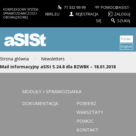
71 332 99 99
POMOC@ASIST-
KOMPLEKSOWY SYSTEM
SPRAWOZDAWCZOŚCI
XBRL.EU
REJESTRACJA
ZALOGUJ
OBOWIĄZKOWEJ
SIĘ
SZUKAJ
aSISt
Polski
English
>
>
Strona główna
Newsletters
Mail informacyjny aSISt 5.24.8 dla BZWBK – 18.01.2018
MODUŁY / SPRAWOZDANIA
DOKUMENTACJA
POBIERZ
WARSZTATY
POMOC
KONTAKT