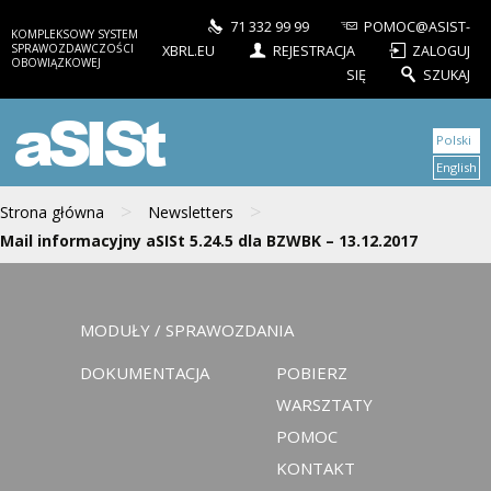
71 332 99 99
POMOC@ASIST-
KOMPLEKSOWY SYSTEM
SPRAWOZDAWCZOŚCI
XBRL.EU
REJESTRACJA
ZALOGUJ
OBOWIĄZKOWEJ
SIĘ
SZUKAJ
aSISt
Polski
English
>
>
Strona główna
Newsletters
Mail informacyjny aSISt 5.24.5 dla BZWBK – 13.12.2017
MODUŁY / SPRAWOZDANIA
DOKUMENTACJA
POBIERZ
WARSZTATY
POMOC
KONTAKT