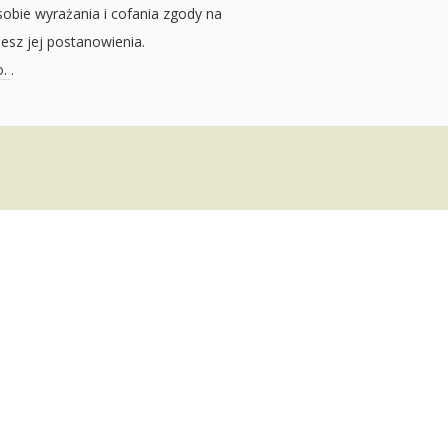
sobie wyrażania i cofania zgody na
jesz jej postanowienia.
o.
.