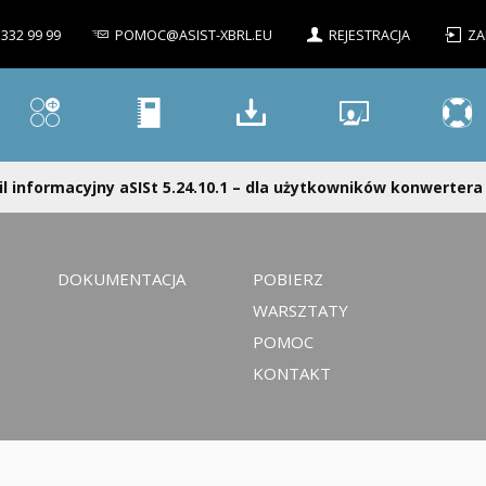
 332 99 99
POMOC@ASIST-XBRL.EU
REJESTRACJA
ZA
l informacyjny aSISt 5.24.10.1 – dla użytkowników konwertera 
DOKUMENTACJA
POBIERZ
WARSZTATY
POMOC
KONTAKT