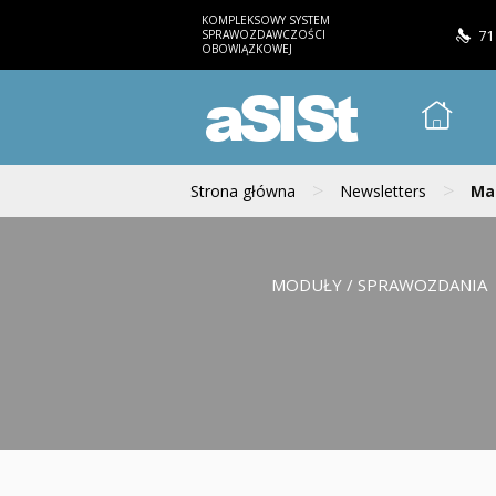
KOMPLEKSOWY SYSTEM
SPRAWOZDAWCZOŚCI
71
OBOWIĄZKOWEJ
aSISt
>
>
Strona główna
Newsletters
Mai
MODUŁY / SPRAWOZDANIA