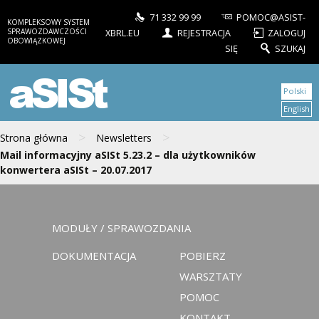
71 332 99 99
POMOC@ASIST-
KOMPLEKSOWY SYSTEM
SPRAWOZDAWCZOŚCI
XBRL.EU
REJESTRACJA
ZALOGUJ
OBOWIĄZKOWEJ
SIĘ
SZUKAJ
aSISt
Polski
English
>
>
Strona główna
Newsletters
Mail informacyjny aSISt 5.23.2 – dla użytkowników
konwertera aSISt – 20.07.2017
MODUŁY / SPRAWOZDANIA
DOKUMENTACJA
POBIERZ
WARSZTATY
POMOC
KONTAKT