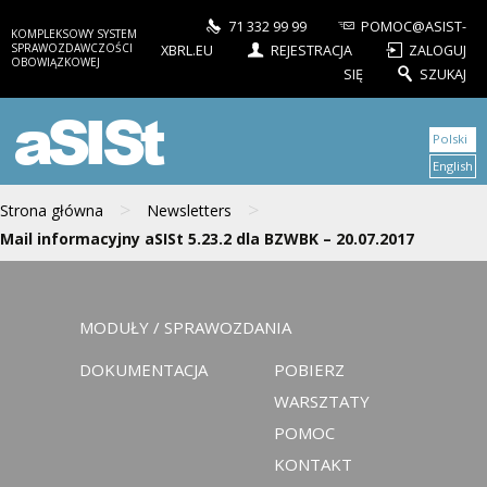
71 332 99 99
POMOC@ASIST-
KOMPLEKSOWY SYSTEM
SPRAWOZDAWCZOŚCI
XBRL.EU
REJESTRACJA
ZALOGUJ
OBOWIĄZKOWEJ
SIĘ
SZUKAJ
aSISt
Polski
English
>
>
Strona główna
Newsletters
Mail informacyjny aSISt 5.23.2 dla BZWBK – 20.07.2017
MODUŁY / SPRAWOZDANIA
DOKUMENTACJA
POBIERZ
WARSZTATY
POMOC
KONTAKT