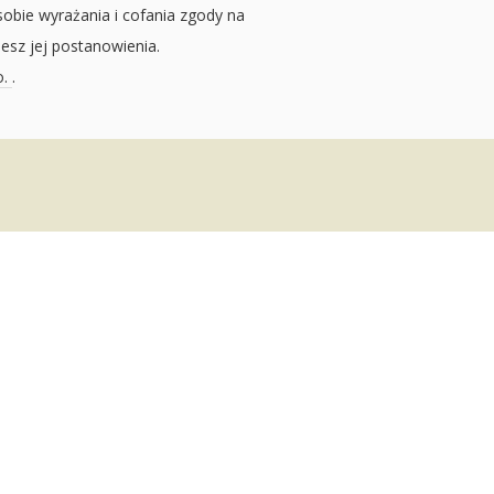
sobie wyrażania i cofania zgody na
jesz jej postanowienia.
o.
.