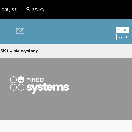
LOGUJ SIĘ
SZUKAJ
Polski
English
SISt – nie wysłany