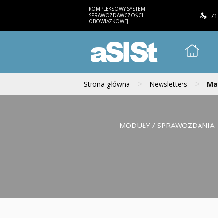
KOMPLEKSOWY SYSTEM
SPRAWOZDAWCZOŚCI
71
OBOWIĄZKOWEJ
aSISt
>
>
Strona główna
Newsletters
Mai
MODUŁY / SPRAWOZDANIA