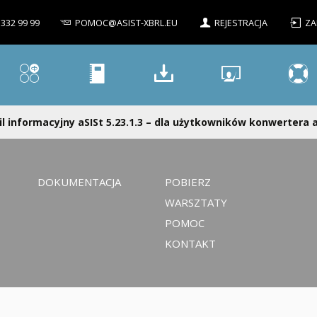
 332 99 99
POMOC@ASIST-XBRL.EU
REJESTRACJA
ZA
l informacyjny aSISt 5.23.1.3 – dla użytkowników konwertera a
DOKUMENTACJA
POBIERZ
WARSZTATY
POMOC
KONTAKT