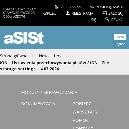
71 332 99 99
POMOC@ASIST-
KOMPLEKSOWY SYSTEM
SPRAWOZDAWCZOŚCI
XBRL.EU
REJESTRACJA
ZALOGUJ
OBOWIĄZKOWEJ
SIĘ
SZUKAJ
aSISt
Polski
English
>
>
Strona główna
Newsletters
iON – Ustawienia przechowywania plików / iON – File
storage settings – 4.03.2024
MODUŁY / SPRAWOZDANIA
DOKUMENTACJA
POBIERZ
WARSZTATY
POMOC
KONTAKT