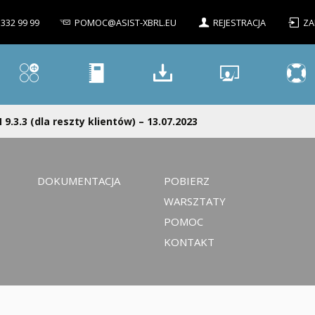
 332 99 99
POMOC@ASIST-XBRL.EU
REJESTRACJA
ZA
 9.3.3 (dla reszty klientów) – 13.07.2023
DOKUMENTACJA
POBIERZ
WARSZTATY
POMOC
KONTAKT