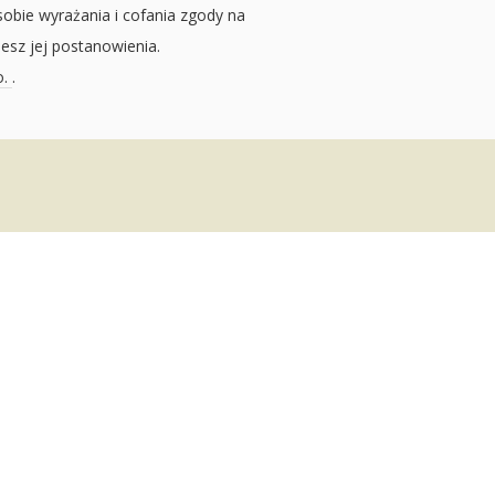
sobie wyrażania i cofania zgody na
jesz jej postanowienia.
o.
.