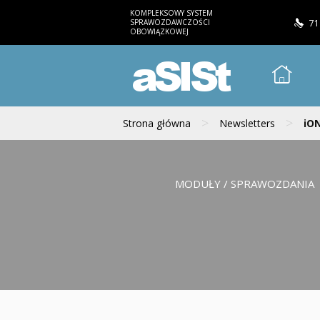
KOMPLEKSOWY SYSTEM
SPRAWOZDAWCZOŚCI
71
OBOWIĄZKOWEJ
aSISt
>
>
Strona główna
Newsletters
iON
MODUŁY / SPRAWOZDANIA