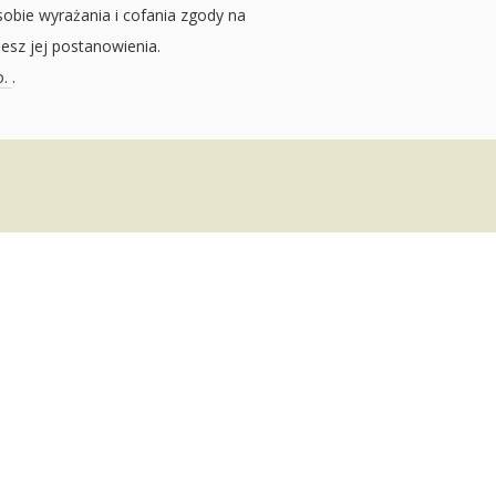
sobie wyrażania i cofania zgody na
jesz jej postanowienia.
o.
.