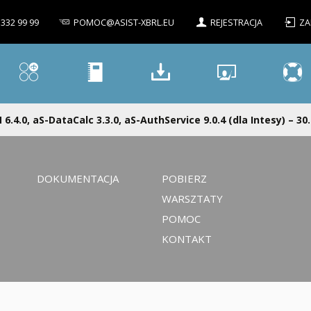
 332 99 99
POMOC@ASIST-XBRL.EU
REJESTRACJA
ZA
 6.4.0, aS-DataCalc 3.3.0, aS-AuthService 9.0.4 (dla Intesy) – 30
DOKUMENTACJA
POBIERZ
WARSZTATY
POMOC
KONTAKT