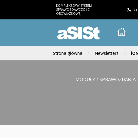
KOMPLEKSOWY SYSTEM
SPRAWOZDAWCZOŚCI
71
OBOWIĄZKOWEJ
aSISt
>
>
Strona główna
Newsletters
iON
MODUŁY / SPRAWOZDANIA