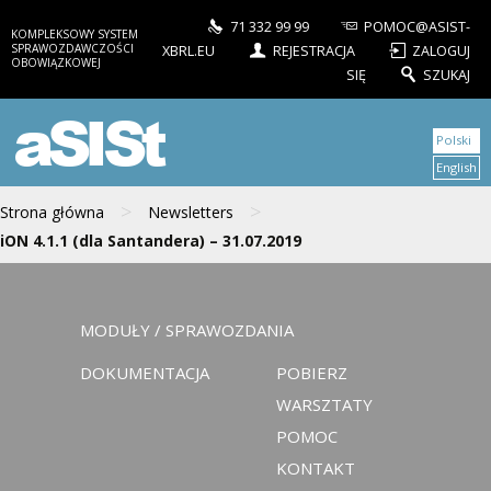
71 332 99 99
POMOC@ASIST-
KOMPLEKSOWY SYSTEM
SPRAWOZDAWCZOŚCI
XBRL.EU
REJESTRACJA
ZALOGUJ
OBOWIĄZKOWEJ
SIĘ
SZUKAJ
aSISt
Polski
English
>
>
Strona główna
Newsletters
iON 4.1.1 (dla Santandera) – 31.07.2019
MODUŁY / SPRAWOZDANIA
DOKUMENTACJA
POBIERZ
WARSZTATY
POMOC
KONTAKT