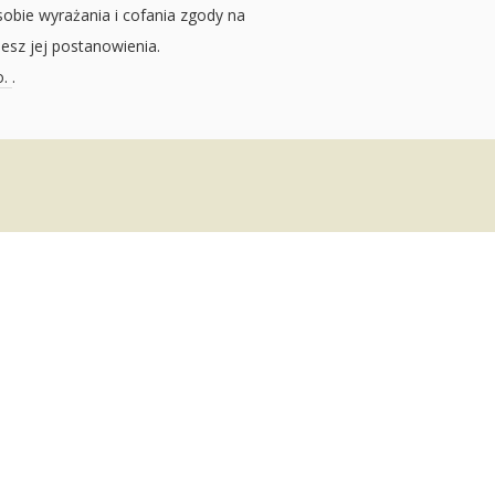
sobie wyrażania i cofania zgody na
jesz jej postanowienia.
o.
.