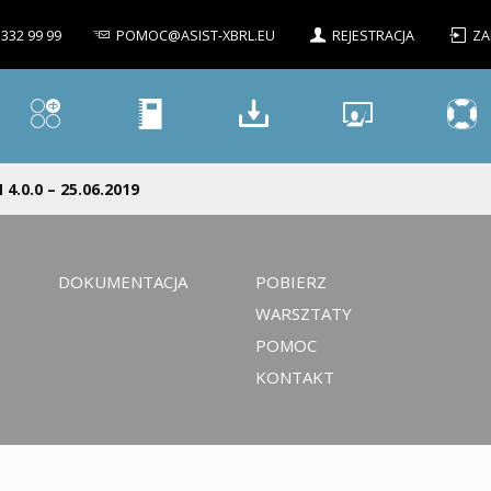
 332 99 99
POMOC@ASIST-XBRL.EU
REJESTRACJA
ZA
 4.0.0 – 25.06.2019
DOKUMENTACJA
POBIERZ
WARSZTATY
POMOC
KONTAKT