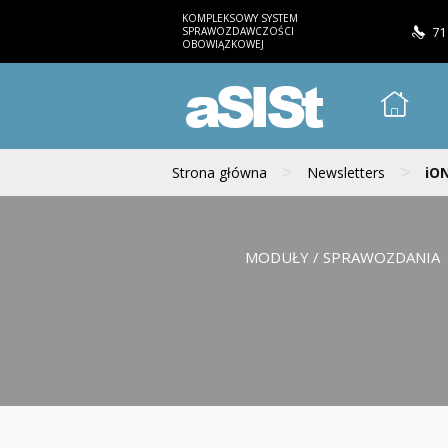
KOMPLEKSOWY SYSTEM
SPRAWOZDAWCZOŚCI
71
OBOWIĄZKOWEJ
aSISt
>
>
Strona główna
Newsletters
iON
MODUŁY / SPRAWOZDANIA