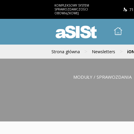
KOMPLEKSOWY SYSTEM
SPRAWOZDAWCZOŚCI
71
OBOWIĄZKOWEJ
aSISt
>
>
Strona główna
Newsletters
iON
MODUŁY / SPRAWOZDANIA