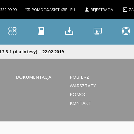
 332 99 99
POMOC@ASIST-XBRL.EU
REJESTRACJA
ZA
 3.3.1 (dla Intesy) – 22.02.2019
DOKUMENTACJA
POBIERZ
WARSZTATY
POMOC
KONTAKT