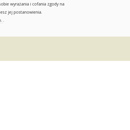
sobie wyrażania i cofania zgody na
jesz jej postanowienia.
o.
.