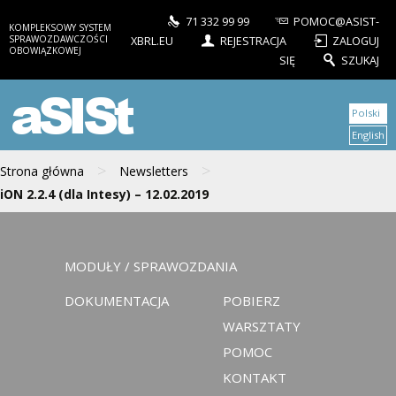
71 332 99 99
POMOC@ASIST-
KOMPLEKSOWY SYSTEM
SPRAWOZDAWCZOŚCI
XBRL.EU
REJESTRACJA
ZALOGUJ
OBOWIĄZKOWEJ
SIĘ
SZUKAJ
aSISt
Polski
English
>
>
Strona główna
Newsletters
iON 2.2.4 (dla Intesy) – 12.02.2019
MODUŁY / SPRAWOZDANIA
DOKUMENTACJA
POBIERZ
WARSZTATY
POMOC
KONTAKT