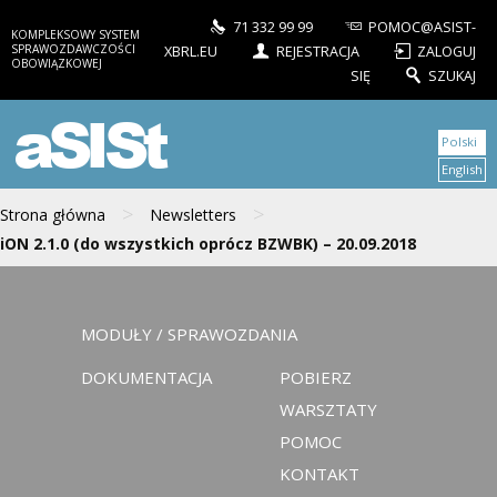
71 332 99 99
POMOC@ASIST-
KOMPLEKSOWY SYSTEM
SPRAWOZDAWCZOŚCI
XBRL.EU
REJESTRACJA
ZALOGUJ
OBOWIĄZKOWEJ
SIĘ
SZUKAJ
aSISt
Polski
English
>
>
Strona główna
Newsletters
iON 2.1.0 (do wszystkich oprócz BZWBK) – 20.09.2018
MODUŁY / SPRAWOZDANIA
DOKUMENTACJA
POBIERZ
WARSZTATY
POMOC
KONTAKT