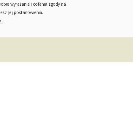
sobie wyrażania i cofania zgody na
jesz jej postanowienia.
o.
.