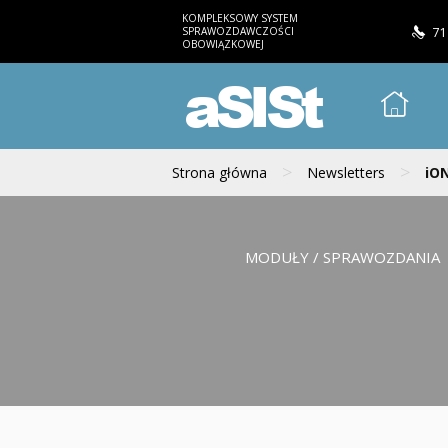
KOMPLEKSOWY SYSTEM
SPRAWOZDAWCZOŚCI
71
OBOWIĄZKOWEJ
aSISt
>
>
Strona główna
Newsletters
iON
MODUŁY / SPRAWOZDANIA