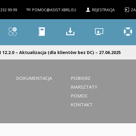
 332 99 99
POMOC@ASIST-XBRL.EU
REJESTRACJA
ZA
 12.2.0 – Aktualizacja (dla klientów bez DC) – 27.06.2025
DOKUMENTACJA
POBIERZ
WARSZTATY
POMOC
KONTAKT