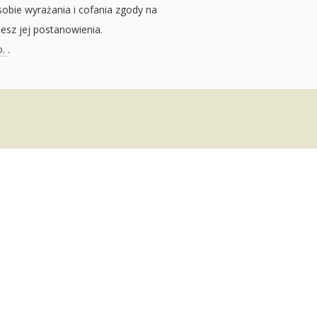
sobie wyrażania i cofania zgody na
jesz jej postanowienia.
o.
.