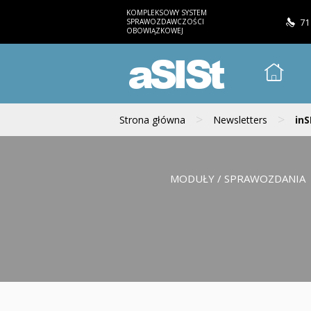
KOMPLEKSOWY SYSTEM
SPRAWOZDAWCZOŚCI
71
OBOWIĄZKOWEJ
aSISt
>
>
Strona główna
Newsletters
inS
MODUŁY / SPRAWOZDANIA