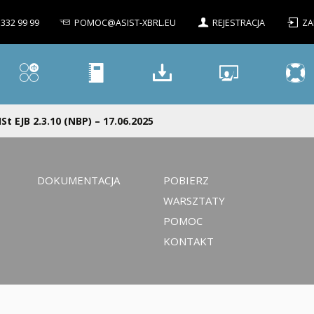
 332 99 99
POMOC@ASIST-XBRL.EU
REJESTRACJA
ZA
ISt EJB 2.3.10 (NBP) – 17.06.2025
DOKUMENTACJA
POBIERZ
WARSZTATY
POMOC
KONTAKT