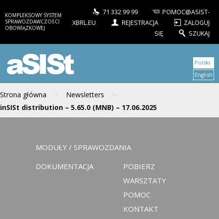
71 332 99 99
POMOC@ASIST-
KOMPLEKSOWY SYSTEM
SPRAWOZDAWCZOŚCI
XBRL.EU
REJESTRACJA
ZALOGUJ
OBOWIĄZKOWEJ
SIĘ
SZUKAJ
aSISt
Polski
English
>
>
Strona główna
Newsletters
inSISt distribution – 5.65.0 (MNB) – 17.06.2025
MODUŁY / SPRAWOZDANIA
DOKUMENTACJA
POBIERZ
WARSZTATY
POMOC
KONTAKT