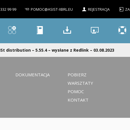
 332 99 99
POMOC@ASIST-XBRL.EU
REJESTRACJA
ZA
ISt distribution – 5.55.4 – wysłane z Redlink – 03.08.2023
DOKUMENTACJA
POBIERZ
WARSZTATY
POMOC
KONTAKT