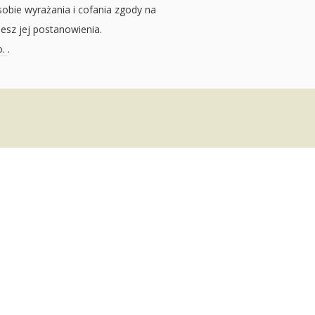
sobie wyrażania i cofania zgody na
jesz jej postanowienia.
o.
.