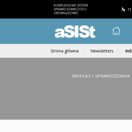
KOMPLEKSOWY SYSTEM
SPRAWOZDAWCZOŚCI
71
OBOWIĄZKOWEJ
aSISt
>
>
Strona główna
Newsletters
inS
MODUŁY / SPRAWOZDANIA