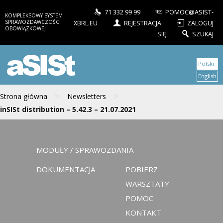
71 332 99 99
POMOC@ASIST-
KOMPLEKSOWY SYSTEM
SPRAWOZDAWCZOŚCI
XBRL.EU
REJESTRACJA
ZALOGUJ
OBOWIĄZKOWEJ
SIĘ
SZUKAJ
aSISt
Polski
English
>
>
Strona główna
Newsletters
inSISt distribution – 5.42.3 – 21.07.2021
MODUŁY / SPRAWOZDANIA
DOKUMENTACJA
POBIERZ
WARSZTATY
POMOC
KONTAKT