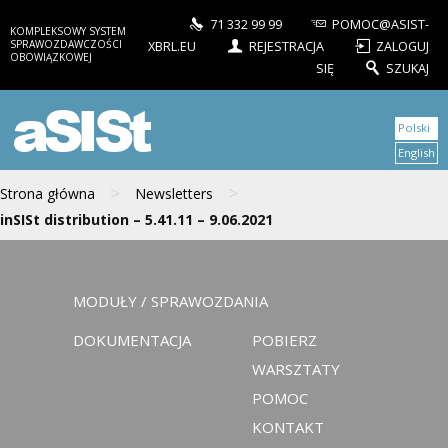
71 332 99 99
POMOC@ASIST-
KOMPLEKSOWY SYSTEM
SPRAWOZDAWCZOŚCI
XBRL.EU
REJESTRACJA
ZALOGUJ
OBOWIĄZKOWEJ
SIĘ
SZUKAJ
aSISt
Polski
English
>
>
Strona główna
Newsletters
inSISt distribution – 5.41.11 – 9.06.2021
MODUŁY / SPRAWOZDANIA
DOKUMENTACJA
POBIERZ
WARSZTATY
POMOC
KONTAKT