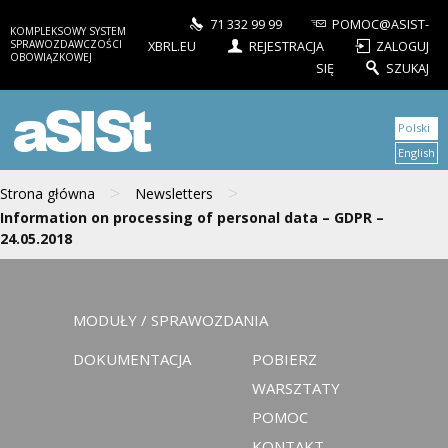
71 332 99 99
POMOC@ASIST-
KOMPLEKSOWY SYSTEM
SPRAWOZDAWCZOŚCI
XBRL.EU
REJESTRACJA
ZALOGUJ
OBOWIĄZKOWEJ
SIĘ
SZUKAJ
aSISt
Polski
English
>
>
Strona główna
Newsletters
Information on processing of personal data – GDPR –
24.05.2018
MODUŁY / SPRAWOZDANIA
DOKUMENTACJA
POBIERZ
WARSZTATY
POMOC
KONTAKT