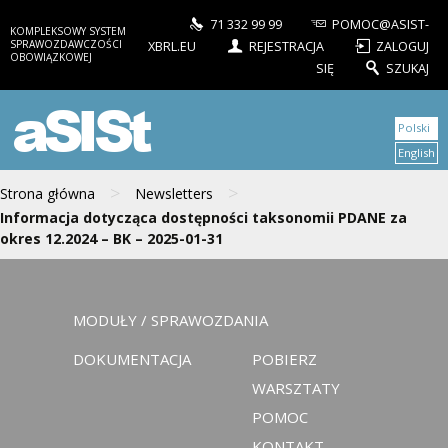
71 332 99 99
POMOC@ASIST-
KOMPLEKSOWY SYSTEM
SPRAWOZDAWCZOŚCI
XBRL.EU
REJESTRACJA
ZALOGUJ
OBOWIĄZKOWEJ
SIĘ
SZUKAJ
aSISt
Polski
English
>
>
Strona główna
Newsletters
Informacja dotycząca dostępności taksonomii PDANE za
okres 12.2024 – BK – 2025-01-31
MODUŁY / SPRAWOZDANIA
DOKUMENTACJA
POBIERZ
WARSZTATY
POMOC
KONTAKT