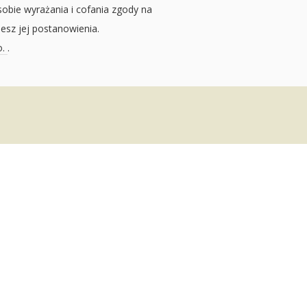
sobie wyrażania i cofania zgody na
jesz jej postanowienia.
o.
.