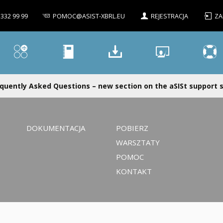
 332 99 99
POMOC@ASIST-XBRL.EU
REJESTRACJA
ZA
quently Asked Questions – new section on the aSISt support si
DOKUMENTACJA
POBIERZ
WARSZTATY
POMOC
KONTAKT