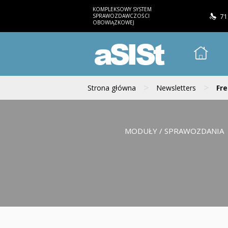
KOMPLEKSOWY SYSTEM
SPRAWOZDAWCZOŚCI
71
OBOWIĄZKOWEJ
aSISt
>
>
Strona główna
Newsletters
Fre
MODUŁY / SPRAWOZDANIA