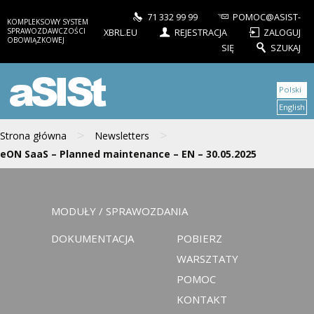
71 332 99 99
POMOC@ASIST-
KOMPLEKSOWY SYSTEM
SPRAWOZDAWCZOŚCI
XBRL.EU
REJESTRACJA
ZALOGUJ
OBOWIĄZKOWEJ
SIĘ
SZUKAJ
aSISt
Polski
English
>
>
Strona główna
Newsletters
eON SaaS – Planned maintenance – EN – 30.05.2025
MODUŁY / SPRAWOZDANIA
DOKUMENTACJA
POBIERZ
WARSZTATY
POMOC
KONTAKT