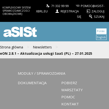
71 332 99 99
POMOC@ASIST-
KOMPLEKSOWY SYSTEM
SPRAWOZDAWCZOŚCI
XBRL.EU
REJESTRACJA
ZALOGUJ
OBOWIĄZKOWEJ
SIĘ
SZUKAJ
aSISt
Polski
English
>
>
Strona główna
Newsletters
eON 2.8.1 – Aktualizacja usługi SaaS (PL) – 27.01.2025
MODUŁY / SPRAWOZDANIA
DOKUMENTACJA
POBIERZ
WARSZTATY
POMOC
KONTAKT