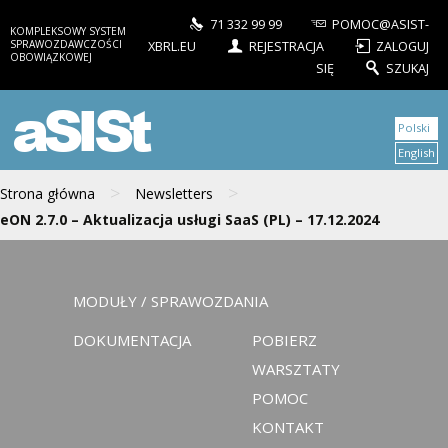
71 332 99 99
POMOC@ASIST-
KOMPLEKSOWY SYSTEM
SPRAWOZDAWCZOŚCI
XBRL.EU
REJESTRACJA
ZALOGUJ
OBOWIĄZKOWEJ
SIĘ
SZUKAJ
aSISt
Polski
English
>
>
Strona główna
Newsletters
eON 2.7.0 – Aktualizacja usługi SaaS (PL) – 17.12.2024
MODUŁY / SPRAWOZDANIA
DOKUMENTACJA
POBIERZ
WARSZTATY
POMOC
KONTAKT