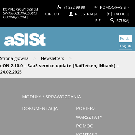
71 332 99 99
POMOC@ASIST-
KOMPLEKSOWY SYSTEM
SPRAWOZDAWCZOŚCI
XBRL.EU
REJESTRACJA
ZALOGUJ
OBOWIĄZKOWEJ
SIĘ
SZUKAJ
aSISt
Polski
English
>
>
Strona główna
Newsletters
eON 2.10.0 – SaaS service update (Raiffeisen, INbank) –
24.02.2025
MODUŁY / SPRAWOZDANIA
DOKUMENTACJA
POBIERZ
WARSZTATY
POMOC
KONTAKT