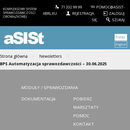
71 332 99 99
POMOC@ASIST-
KOMPLEKSOWY SYSTEM
SPRAWOZDAWCZOŚCI
XBRL.EU
REJESTRACJA
ZALOGUJ
OBOWIĄZKOWEJ
SIĘ
SZUKAJ
aSISt
Polski
English
>
>
Strona główna
Newsletters
BPS Automatyzacja sprawozdawczości – 30.06.2025
MODUŁY / SPRAWOZDANIA
DOKUMENTACJA
POBIERZ
WARSZTATY
POMOC
KONTAKT