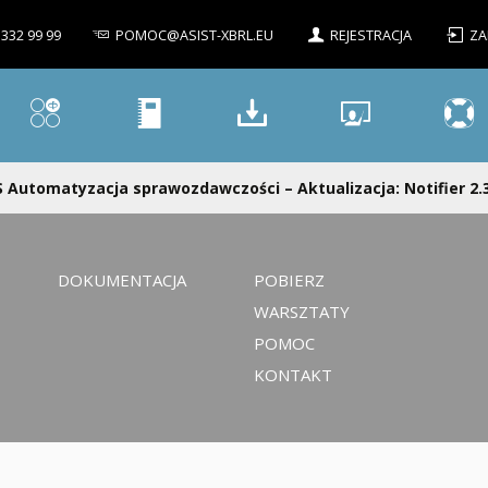
 332 99 99
POMOC@ASIST-XBRL.EU
REJESTRACJA
ZA
 Automatyzacja sprawozdawczości – Aktualizacja: Notifier 2.3.
DOKUMENTACJA
POBIERZ
WARSZTATY
POMOC
KONTAKT