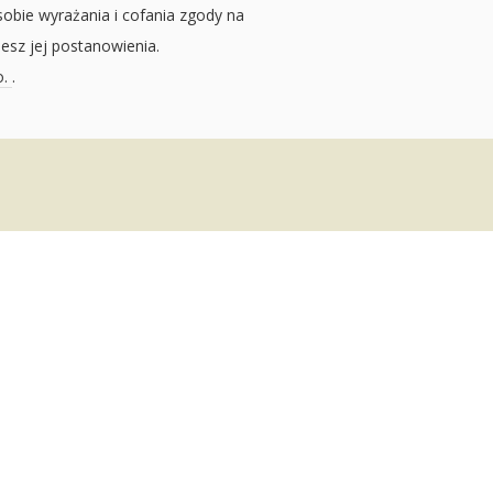
sobie wyrażania i cofania zgody na
jesz jej postanowienia.
o.
.