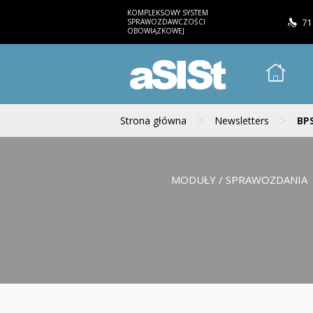
KOMPLEKSOWY SYSTEM
SPRAWOZDAWCZOŚCI
71
OBOWIĄZKOWEJ
aSISt
>
>
Strona główna
Newsletters
BPS
MODUŁY / SPRAWOZDANIA