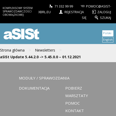
71 332 99 99
POMOC@ASIST-
KOMPLEKSOWY SYSTEM
SPRAWOZDAWCZOŚCI
XBRL.EU
REJESTRACJA
ZALOGUJ
OBOWIĄZKOWEJ
SIĘ
SZUKAJ
aSISt
Polski
English
>
>
Strona główna
Newsletters
aSISt Update 5.44.2.0 -> 5.45.0.0 – 01.12.2021
MODUŁY / SPRAWOZDANIA
DOKUMENTACJA
POBIERZ
WARSZTATY
POMOC
KONTAKT