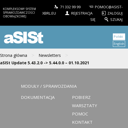
71 332 99 99
POMOC@ASIST-
KOMPLEKSOWY SYSTEM
SPRAWOZDAWCZOŚCI
XBRL.EU
REJESTRACJA
ZALOGUJ
OBOWIĄZKOWEJ
SIĘ
SZUKAJ
aSISt
Polski
English
>
>
Strona główna
Newsletters
aSISt Update 5.43.2.0 -> 5.44.0.0 – 01.10.2021
MODUŁY / SPRAWOZDANIA
DOKUMENTACJA
POBIERZ
WARSZTATY
POMOC
KONTAKT