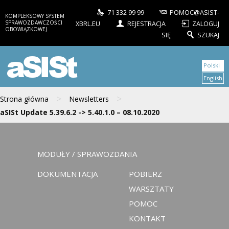
71 332 99 99
POMOC@ASIST-
KOMPLEKSOWY SYSTEM
SPRAWOZDAWCZOŚCI
XBRL.EU
REJESTRACJA
ZALOGUJ
OBOWIĄZKOWEJ
SIĘ
SZUKAJ
aSISt
Polski
English
>
>
Strona główna
Newsletters
aSISt Update 5.39.6.2 -> 5.40.1.0 – 08.10.2020
MODUŁY / SPRAWOZDANIA
DOKUMENTACJA
POBIERZ
WARSZTATY
POMOC
KONTAKT