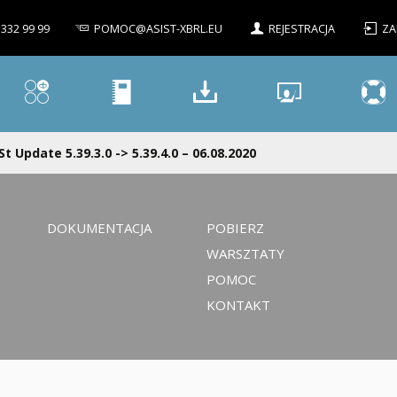
 332 99 99
POMOC@ASIST-XBRL.EU
REJESTRACJA
ZA
St Update 5.39.3.0 -> 5.39.4.0 – 06.08.2020
DOKUMENTACJA
POBIERZ
WARSZTATY
POMOC
KONTAKT