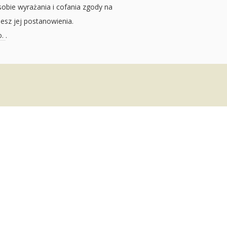
sobie wyrażania i cofania zgody na
jesz jej postanowienia.
o.
.