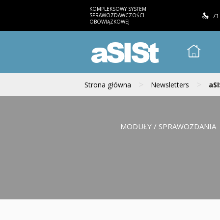
KOMPLEKSOWY SYSTEM
SPRAWOZDAWCZOŚCI
71
OBOWIĄZKOWEJ
aSISt
>
>
Strona główna
Newsletters
aSI
MODUŁY / SPRAWOZDANIA