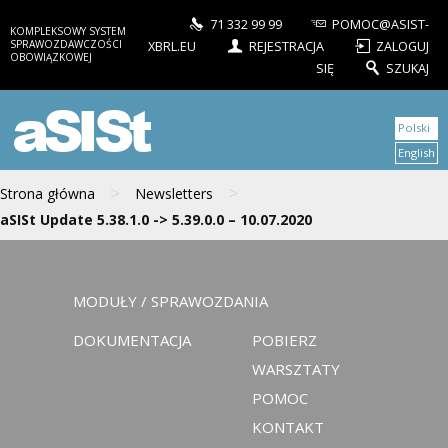
71 332 99 99
POMOC@ASIST-
KOMPLEKSOWY SYSTEM
SPRAWOZDAWCZOŚCI
XBRL.EU
REJESTRACJA
ZALOGUJ
OBOWIĄZKOWEJ
SIĘ
SZUKAJ
aSISt
Polski
English
>
>
Strona główna
Newsletters
aSISt Update 5.38.1.0 -> 5.39.0.0 – 10.07.2020
MODUŁY / SPRAWOZDANIA
DOKUMENTACJA
POBIERZ
WARSZTATY
POMOC
KONTAKT