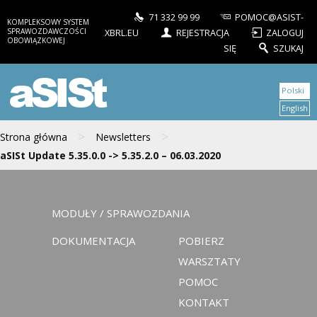
71 332 99 99
POMOC@ASIST-
KOMPLEKSOWY SYSTEM
SPRAWOZDAWCZOŚCI
XBRL.EU
REJESTRACJA
ZALOGUJ
OBOWIĄZKOWEJ
SIĘ
SZUKAJ
aSISt
Polski
English
>
>
Strona główna
Newsletters
aSISt Update 5.35.0.0 -> 5.35.2.0 – 06.03.2020
MODUŁY / SPRAWOZDANIA
DOKUMENTACJA
POBIERZ
WARSZTATY
POMOC
KONTAKT