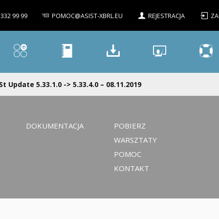
 332 99 99
POMOC@ASIST-XBRL.EU
REJESTRACJA
ZA
St Update 5.33.1.0 -> 5.33.4.0 – 08.11.2019
DOKUMENTACJA
POBIERZ
WARSZTATY
POMOC
KONTAKT