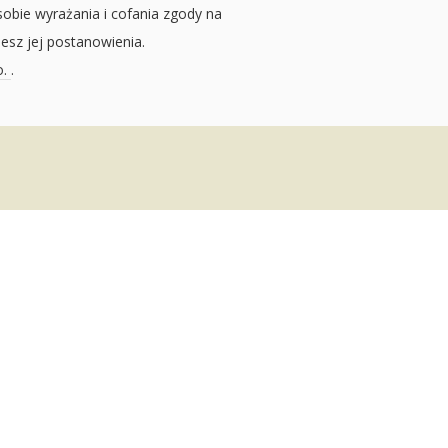
sobie wyrażania i cofania zgody na
jesz jej postanowienia.
o.
.