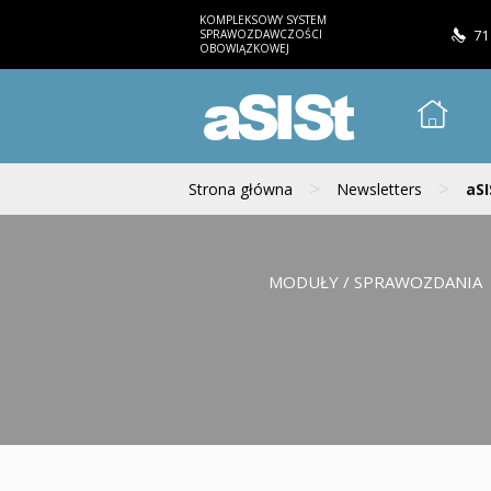
KOMPLEKSOWY SYSTEM
SPRAWOZDAWCZOŚCI
71
OBOWIĄZKOWEJ
aSISt
>
>
Strona główna
Newsletters
aSI
MODUŁY / SPRAWOZDANIA