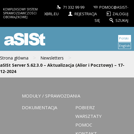
71 332 99 99
POMOC@ASIST-
KOMPLEKSOWY SYSTEM
SPRAWOZDAWCZOŚCI
XBRL.EU
REJESTRACJA
ZALOGUJ
OBOWIĄZKOWEJ
SIĘ
SZUKAJ
aSISt
Polski
English
>
>
Strona główna
Newsletters
aSISt Server 5.62.3.0 – Aktualizacja (Alior i Pocztowy) – 17-
12-2024
MODUŁY / SPRAWOZDANIA
DOKUMENTACJA
POBIERZ
WARSZTATY
POMOC
KONTAKT