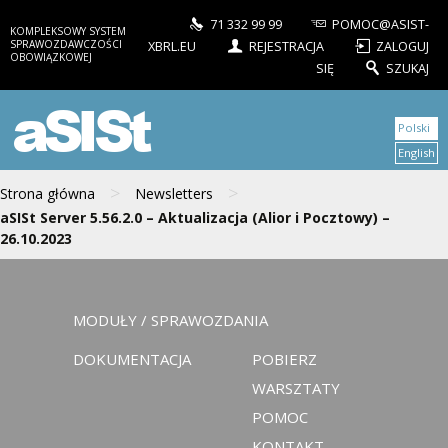
71 332 99 99
POMOC@ASIST-
KOMPLEKSOWY SYSTEM
SPRAWOZDAWCZOŚCI
XBRL.EU
REJESTRACJA
ZALOGUJ
OBOWIĄZKOWEJ
SIĘ
SZUKAJ
aSISt
Polski
English
>
>
Strona główna
Newsletters
aSISt Server 5.56.2.0 – Aktualizacja (Alior i Pocztowy) –
26.10.2023
MODUŁY / SPRAWOZDANIA
DOKUMENTACJA
POBIERZ
WARSZTATY
POMOC
KONTAKT