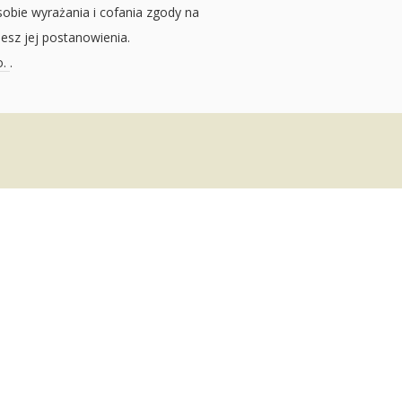
sobie wyrażania i cofania zgody na
jesz jej postanowienia.
o.
.