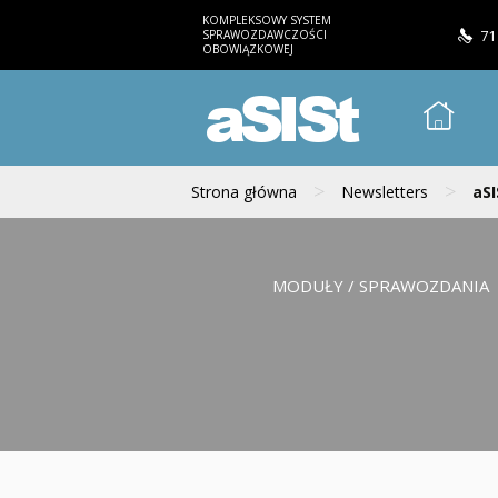
KOMPLEKSOWY SYSTEM
SPRAWOZDAWCZOŚCI
71
OBOWIĄZKOWEJ
aSISt
>
>
Strona główna
Newsletters
aSI
MODUŁY / SPRAWOZDANIA