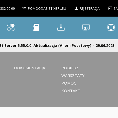
 332 99 99
POMOC@ASIST-XBRL.EU
REJESTRACJA
ZA
St Server 5.55.0.0: Aktualizacja (Alior i Pocztowy) – 29.06.2023
DOKUMENTACJA
POBIERZ
WARSZTATY
POMOC
KONTAKT