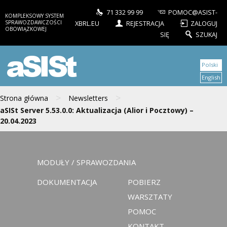
71 332 99 99
POMOC@ASIST-
KOMPLEKSOWY SYSTEM
SPRAWOZDAWCZOŚCI
XBRL.EU
REJESTRACJA
ZALOGUJ
OBOWIĄZKOWEJ
SIĘ
SZUKAJ
aSISt
Polski
English
>
>
Strona główna
Newsletters
aSISt Server 5.53.0.0: Aktualizacja (Alior i Pocztowy) –
20.04.2023
MODUŁY / SPRAWOZDANIA
DOKUMENTACJA
POBIERZ
WARSZTATY
POMOC
KONTAKT