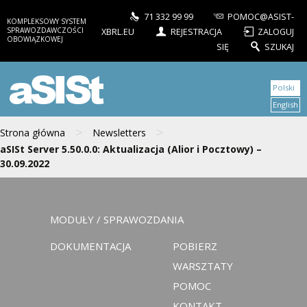
71 332 99 99
POMOC@ASIST-
KOMPLEKSOWY SYSTEM
SPRAWOZDAWCZOŚCI
XBRL.EU
REJESTRACJA
ZALOGUJ
OBOWIĄZKOWEJ
SIĘ
SZUKAJ
aSISt
Polski
English
>
>
Strona główna
Newsletters
aSISt Server 5.50.0.0: Aktualizacja (Alior i Pocztowy) –
30.09.2022
MODUŁY / SPRAWOZDANIA
DOKUMENTACJA
POBIERZ
WARSZTATY
POMOC
KONTAKT