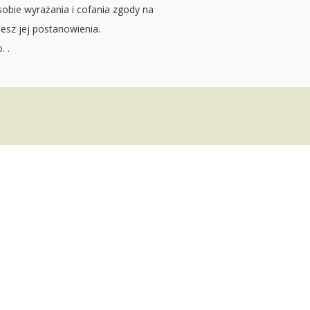
sobie wyrażania i cofania zgody na
jesz jej postanowienia.
o.
.