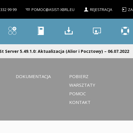
 332 99 99
POMOC@ASIST-XBRL.EU
REJESTRACJA
ZA
St Server 5.49.1.0: Aktualizacja (Alior i Pocztowy) – 06.07.2022
DOKUMENTACJA
POBIERZ
WARSZTATY
POMOC
KONTAKT