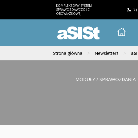
KOMPLEKSOWY SYSTEM
SPRAWOZDAWCZOŚCI
71
OBOWIĄZKOWEJ
aSISt
>
>
Strona główna
Newsletters
aSI
MODUŁY / SPRAWOZDANIA