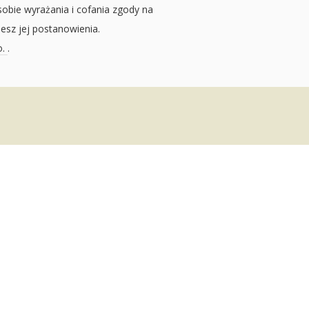
sobie wyrażania i cofania zgody na
jesz jej postanowienia.
o.
.