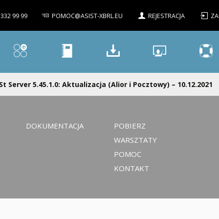
 332 99 99
POMOC@ASIST-XBRL.EU
REJESTRACJA
ZA
St Server 5.45.1.0: Aktualizacja (Alior i Pocztowy) – 10.12.2021
DOKUMENTACJA
POBIERZ
WARSZTATY
POMOC
KONTAKT