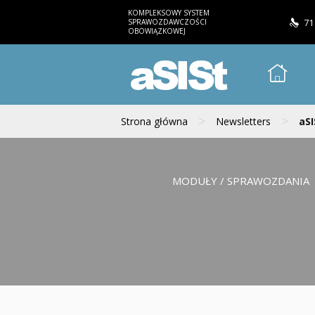
KOMPLEKSOWY SYSTEM
SPRAWOZDAWCZOŚCI
71
OBOWIĄZKOWEJ
aSISt
>
>
Strona główna
Newsletters
aSI
MODUŁY / SPRAWOZDANIA